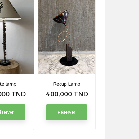
ûte lamp
Recup Lamp
000 TND
400,000 TND
Prix
éserver
Réserver