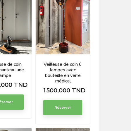
use de coin
Veilleuse de coin 6
manteau une
lampes avec
lampe
bouteille en verre
médical
0,000 TND
1 500,000 TND
Prix
éserver
Réserver