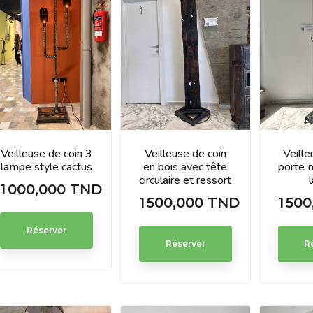
Veilleuse de coin 3
Veilleuse de coin
Veille
lampe style cactus
en bois avec tête
porte 
circulaire et ressort
1 000,000 TND
Prix
1 500,000 TND
1 50
Prix
Prix
Réserver
Réserver
R