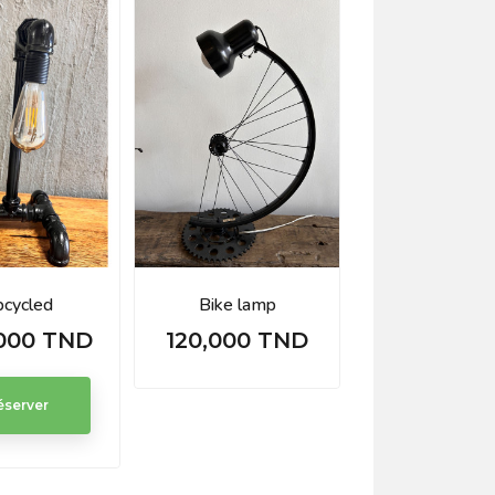
cycled
Bike lamp
000 TND
120,000 TND
Prix
éserver