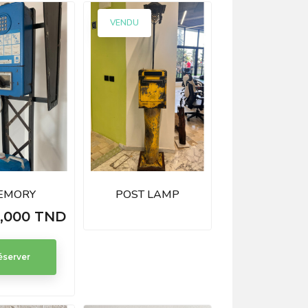
VENDU
EMORY
POST LAMP
0,000 TND
éserver