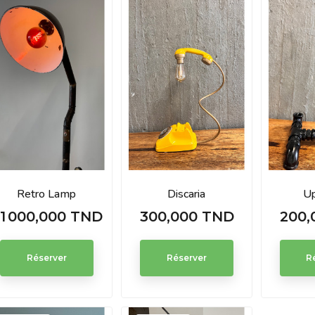
Retro Lamp
Discaria
Up
1 000,000 TND
300,000 TND
200,
Prix
Prix
Prix
Réserver
Réserver
R