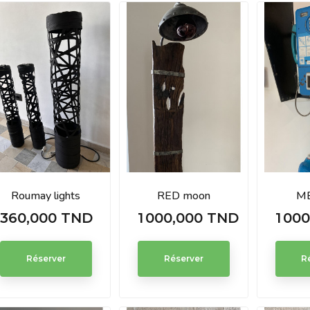
Roumay lights
RED moon
M
360,000 TND
1 000,000 TND
1 00
Prix
Prix
Prix
Réserver
Réserver
R