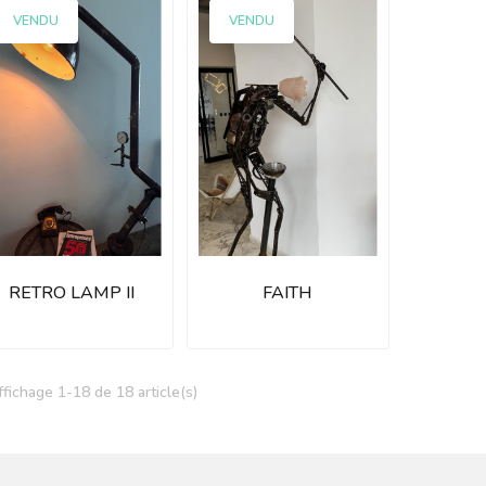
VENDU
VENDU
RETRO LAMP II
FAITH
ffichage 1-18 de 18 article(s)