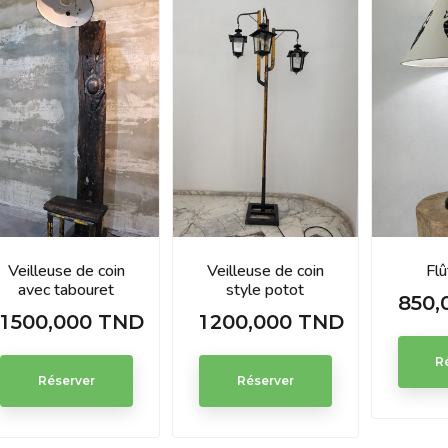
Veilleuse de coin
Veilleuse de coin
Fl
avec tabouret
style potot
850,
Prix
1 500,000 TND
1 200,000 TND
Prix
Prix
R
Réserver
Réserver