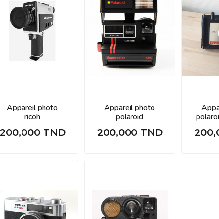
Appareil photo
Appareil photo
Appa
ricoh
polaroid
polaro
200,000 TND
200,000 TND
200,
Prix
Prix
Prix