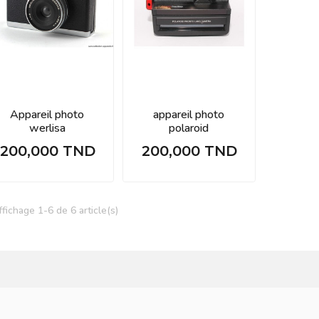
Appareil photo
appareil photo
werlisa
polaroid
200,000 TND
200,000 TND
Prix
Prix
ffichage 1-6 de 6 article(s)