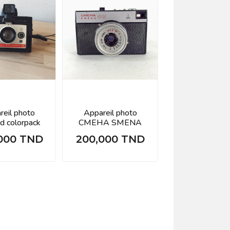
reil photo
Appareil photo
id colorpack
CMEHA SMENA
000 TND
200,000 TND
Prix