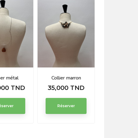
ier métal
Collier marron
000 TND
35,000 TND
Prix
éserver
Réserver