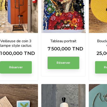
Veilleuse de coin 3
Tableau portrait
Boucle
lampe style cactus
7 500,000 TND
Prix
1 000,000 TND
25,
Prix
Prix
Réserver
Réserver
R