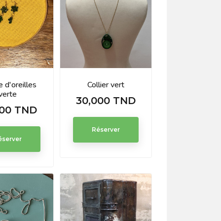
 d'oreilles
Collier vert
verte
30,000 TND
Prix
000 TND
Réserver
éserver