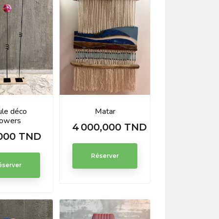
ule déco
Matar
lowers
4 000,000 TND
Prix
000 TND
Réserver
éserver