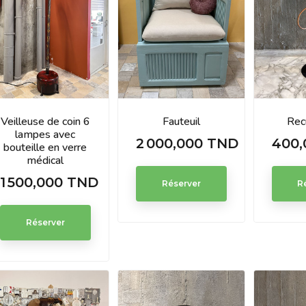
Veilleuse de coin 6
Fauteuil
Rec
lampes avec
2 000,000 TND
400,
Prix
Prix
bouteille en verre
médical
1 500,000 TND
Prix
Réserver
R
Réserver