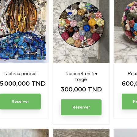
Tableau portrait
Tabouret en fer
Pou
forgé
5 000,000 TND
600,
Prix
Prix
300,000 TND
Prix
Réserver
R
Réserver