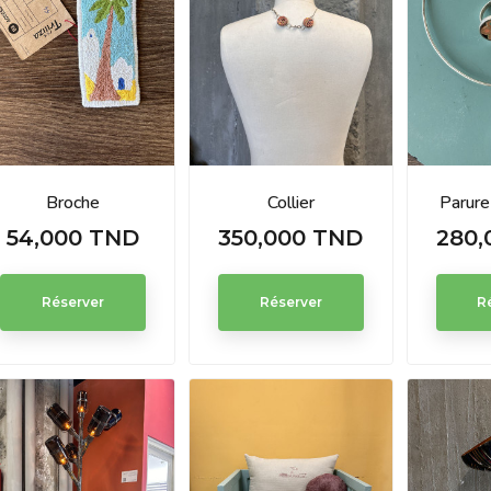
Broche
Collier
Parure
54,000 TND
350,000 TND
280,
Prix
Prix
Prix
Réserver
Réserver
R