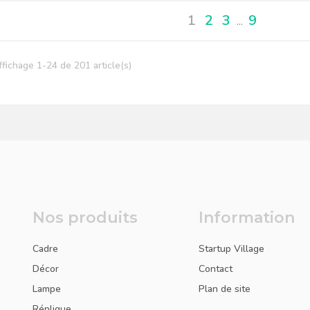
1
2
3
9
…
ffichage 1-24 de 201 article(s)
Nos produits
Information
Cadre
Startup Village
Décor
Contact
Lampe
Plan de site
Réplique