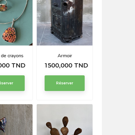
 de crayons
Armoir
000 TND
1 500,000 TND
Prix
éserver
Réserver