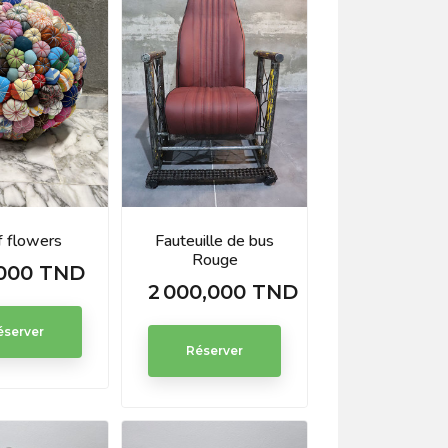
f flowers
Fauteuille de bus
Rouge
000 TND
2 000,000 TND
Prix
éserver
Réserver