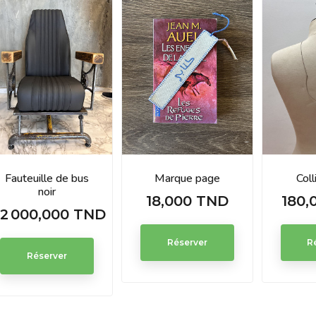
Fauteuille de bus
Marque page
Coll
noir
18,000 TND
180,
Prix
Prix
2 000,000 TND
Prix
Réserver
R
Réserver