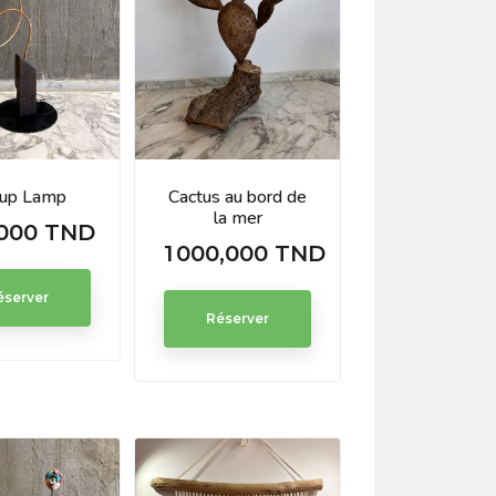
up Lamp
Cactus au bord de
la mer
000 TND
1 000,000 TND
Prix
éserver
Réserver