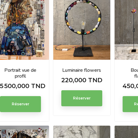
Portrait vue de
Luminaire flowers
Bo
profil
f
220,000 TND
Prix
5 500,000 TND
450,
Prix
Prix
Réserver
Réserver
R