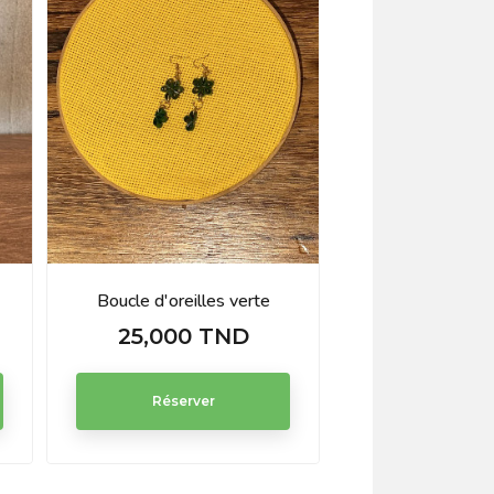
Boucle d'oreilles verte
Sac spo
25,000 TND
80,000
Prix
Prix
Réserver
Réserve