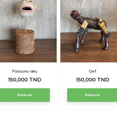
Poissons raku
Cerf
150,000 TND
150,000 TND
Prix
Prix
Réserver
Réserver