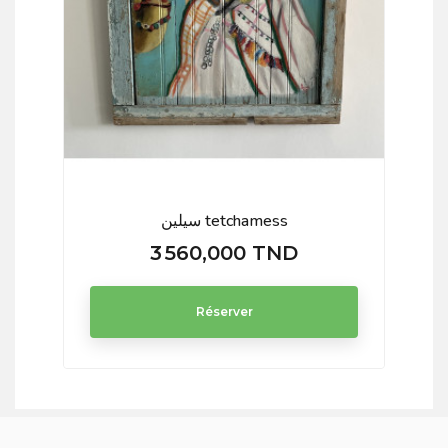
سيلين tetchamess
3 560,000 TND
Prix
Réserver