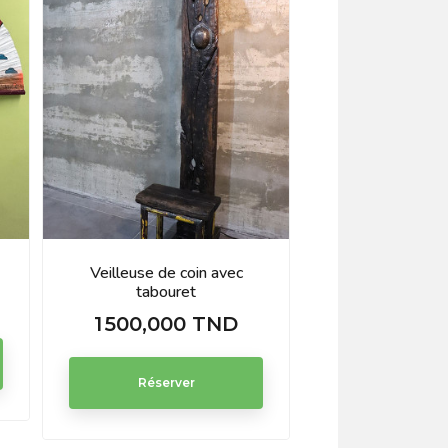
Veilleuse de coin avec
Rizk
tabouret
500,000
Prix
1 500,000 TND
Prix
Réserve
Réserver