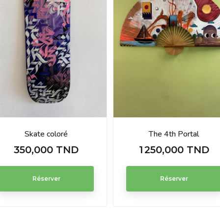
Skate coloré
The 4th Portal
350,000 TND
1 250,000 TND
Prix
Prix
Réserver
Réserver