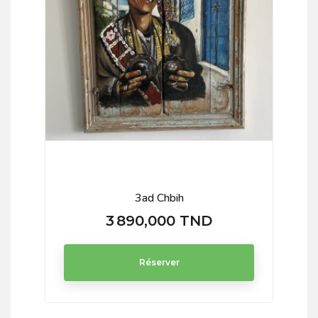
3ad Chbih
3 890,000 TND
Prix
Réserver