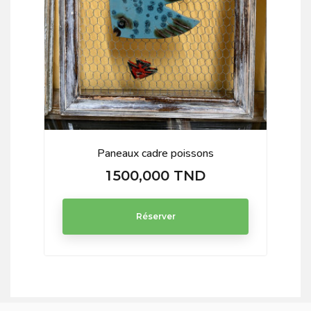
Paneaux cadre poissons
1 500,000 TND
Prix
Réserver