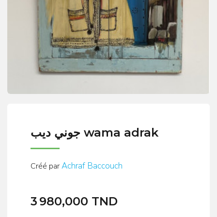
جوني ديب wama adrak
Achraf Baccouch
Créé par
3 980,000 TND