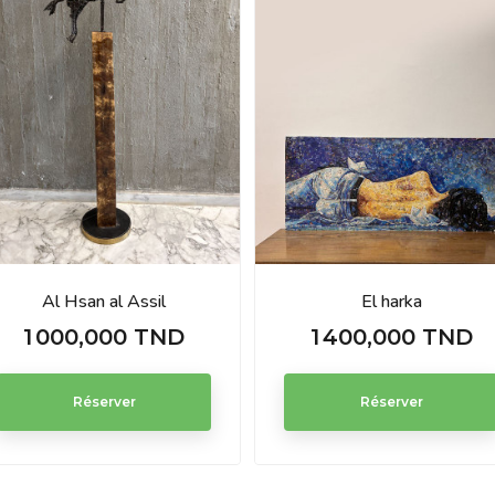
Al Hsan al Assil
El harka
1 000,000 TND
1 400,000 TND
Prix
Prix
Réserver
Réserver