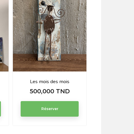
Les mois des mois
Collier or
500,000 TND
25,000
Prix
Prix
Réserver
Réserve