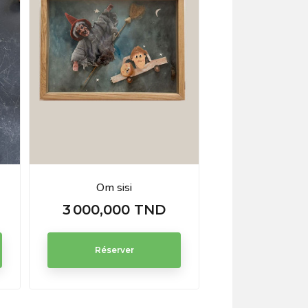
Om sisi
3 000,000 TND
3 790,00
Prix
Prix
Réserver
Réserve