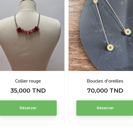
Collier rouge
Boucles d'oreilles
35,000 TND
70,000 TND
Prix
Prix
Réserver
Réserver