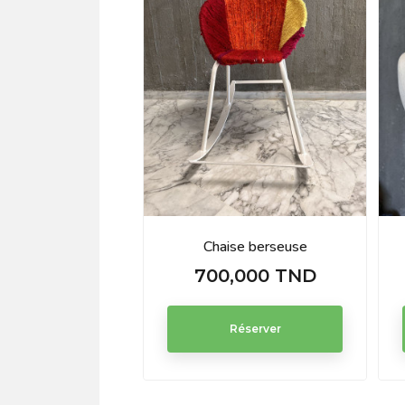
Chaise berseuse
700,000 TND
Prix
Réserver