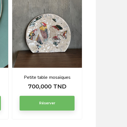
Petite table mosaïques
Paneaux cadre
700,000 TND
1 500,00
Prix
Prix
Réserver
Réserve