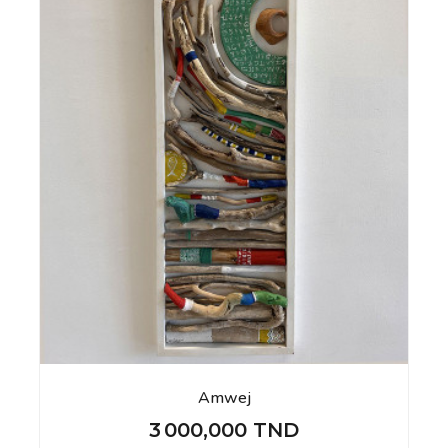
Amwej
3 000,000 TND
Prix