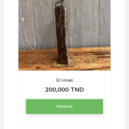
El Hmel
200,000 TND
Prix
Réserver